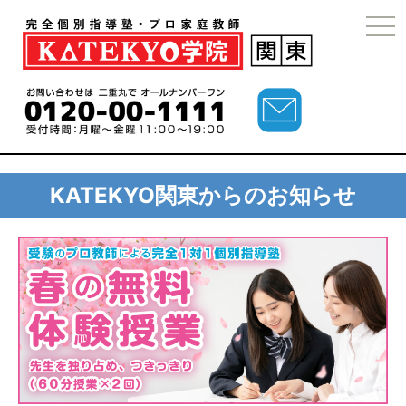
togg
navi
KATEKYO関東からのお知らせ