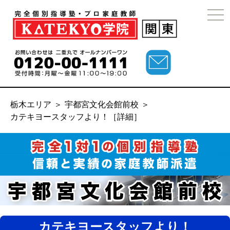
togg
navi
栃木エリア
＞
宇都宮文化会館前校
＞
カテキヨースタッフより！［詳細］
カテキヨースタッフより！