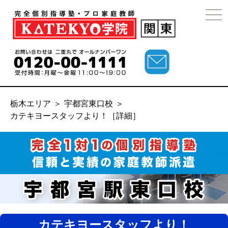
togg
navi
栃木エリア
＞
宇都宮東口校
＞
カテキヨースタッフより！［詳細］
カテキヨースタッフより！