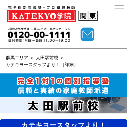
togg
navi
群馬エリア
＞
太田駅前校
＞
カテキヨースタッフより！［詳細］
カテキヨースタッフより！