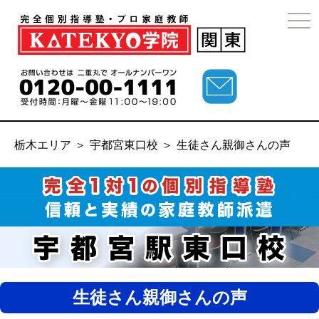
togg
navi
栃木エリア
＞
宇都宮東口校
＞
生徒さん親御さんの声
生徒さん親御さんの声