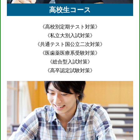
高校生コース
《高校別定期テスト対策》
《私立大別入試対策》
《共通テスト国公立二次対策》
《医歯薬医療系受験対策》
《総合型入試対策》
《高卒認定試験対策》