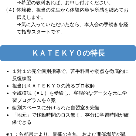
→希望の教科あれば、お申し付けください。
(４)
体験後、担当の先生から体験内容や所感を纏めてお
伝えします。
→気に入っていただいたなら、本入会の手続きを経
て指導スタートです。
ＫＡＴＥＫＹＯの特長
１対１の完全個別指導で、苦手科目や弱点を徹底的に
反復練習
担当はＫＡＴＥＫＹＯの誇るプロ教師
全統模試（※１）を受験し、客観的なデータを元に学
習プログラムを立案
個別スペースに分けられた自習室を完備
「地元」で移動時間のロス無く、存分に学習時間が確
保できる
※１：各都県により、開催の有無、および開催場所が異