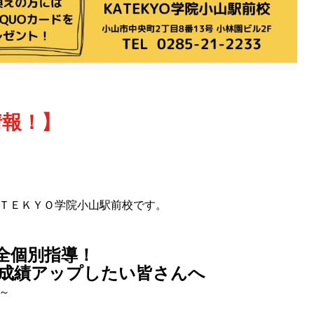
情報！】
ＡＴＥＫＹＯ学院小山駅前校です。
全個別指導！
成績アップしたい皆さんへ
～