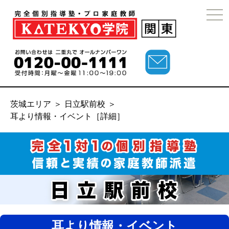
togg
navi
茨城エリア
＞
日立駅前校
＞
耳より情報・イベント［詳細］
耳より情報・イベント