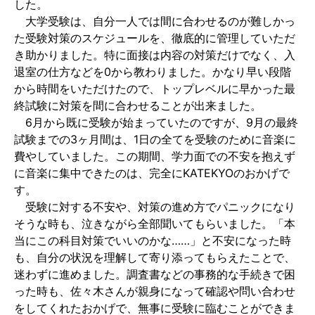
した。
大学受験は、自分一人では間に合わせるのが難しかっ
た受験対策のスケジュールを、徹底的に管理していただ
き助かりました。特に面接は内容の対策だけでなく、入
退室の仕方などを0から教わりました。かなり早い段階
から時間をいただけたので、トップレベルに早かった最
終試験に対策を間に合わせることが出来ました。
6月から既に受験が始まっていたのですが、9月の最終
試験までの3ヶ月間は、1日の全てを受験のために音楽に
費やしていました。この期間、学力面での不安を抱えず
に音楽に集中できたのは、完全にKATEKYOのおかげで
す。
受験に対する不安や、対策の進め方でパニックになり
そうな時も、泣きながら全部聞いてもらいました。「本
当にこの科目対策でいいのかな……」と不安になった時
も、自分の状況を理解して寄り添ってもらえたことで、
迷わずに進めました。調査書などの事務的な手続きで困
った時も、佐々木さんが親身になって確認や問い合わせ
をしてくれたおかげで、無事に受験に臨むことができま