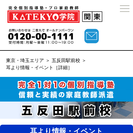
togg
navi
東京・埼玉エリア
＞
五反田駅前校
＞
耳より情報・イベント［詳細］
耳より情報・イベント